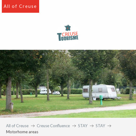
Aller
All of Creuse
au
contenu
principal
All of Creuse
Creuse Confluence
STAY
STAY
Motorhome areas