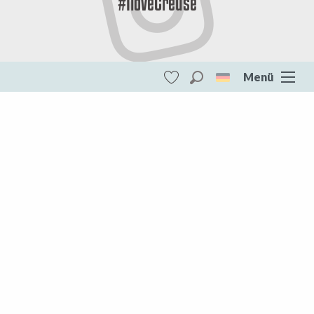
#IloveCreuse
Menü
Suche
Voir les favoris
Monts et Rivières Ouest Creuse
DESTINATIONEN
Monts et Rivières Ouest Creuse
Die gesamte Creuse
Aubusson Felletin
Creuse Südwesten
Marche und Combraille