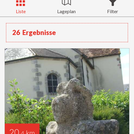
Liste
Lageplan
Filter
26
Ergebnisse
20
km
,4