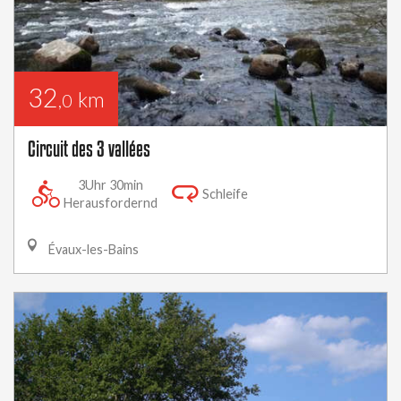
32
km
,0
Circuit des 3 vallées
3Uhr 30min
Schleife
Herausfordernd
Évaux-les-Bains