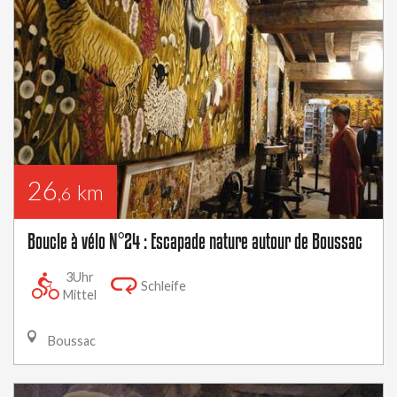
26
km
,6
Boucle à vélo N°24 : Escapade nature autour de Boussac
3Uhr
Schleife
Mittel
Boussac