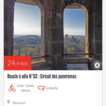
24
km
,9
Boucle à vélo N°23 : Circuit des panoramas
2Uhr 15min
Schleife
Mittel
Boussac