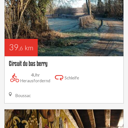
39
km
,6
Circuit du bas berry
4Uhr
Schleife
Herausfordernd
Boussac