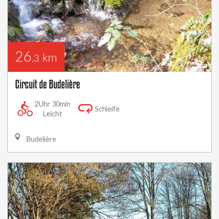
26
km
,3
Circuit de Budelière
2Uhr 30min
Schleife
Leicht
Budelière