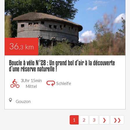
36
km
,3
Boucle à vélo N°28 : Un grand bol d’air à la découverte
d’une réserve naturelle !
3Uhr 15min
Schleife
Mittel
Gouzon
1
2
3
❯
❯❯