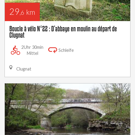
29
km
,6
Boucle à vélo N°22 : D’abbaye en moulin au départ de
Clugnat
2Uhr 30min
Schleife
Mittel
Clugnat