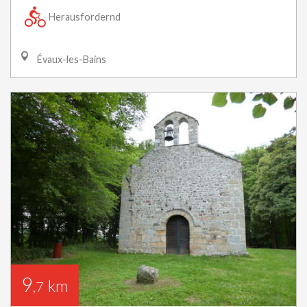
Herausfordernd
Évaux-les-Bains
9
km
,7