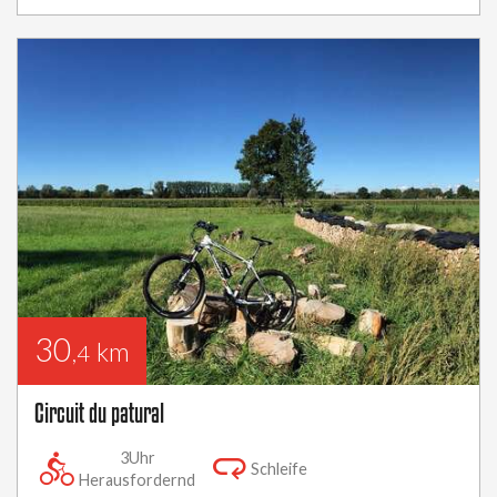
30
km
,4
Circuit du patural
3Uhr
Schleife
Herausfordernd