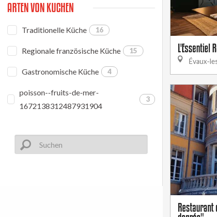
ARTEN VON KÜCHEN
Traditionelle Küche
16
L'Essentiel 
Regionale französische Küche
15
Évaux-le
Gastronomische Küche
4
poisson--fruits-de-mer-
3
1672138312487931904
Restaurant 