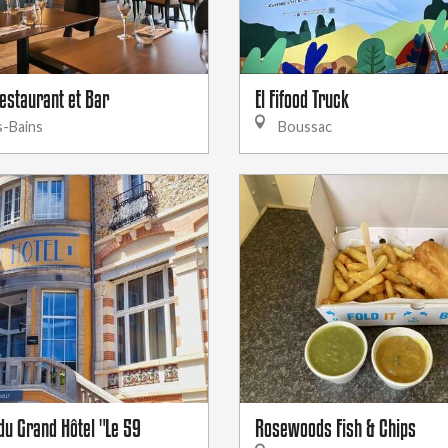
Restaurant et Bar
El Fifood Truck
s-Bains
Boussac
du Grand Hôtel "Le 59
Rosewoods Fish & Chips