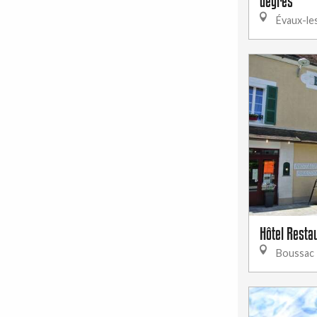
degrés"
Évaux-le
Hôtel Resta
Boussac