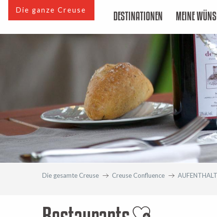
Aller
Die ganze Creuse
DESTINATIONEN
MEINE WÜNS
au
contenu
principal
Die gesamte Creuse
Creuse Confluence
AUFENTHAL
Restaurants