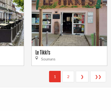
Le Tikki's
Soumans
1
2
❯
❯❯