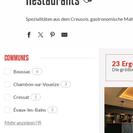
Ajouter aux 
Spezialitäten aus dem Creusois, gastronomische Mah
COMMUNES
23
Erg
Die größte
Boussac
6
Chambon-sur-Voueize
3
Cressat
1
Évaux-les-Bains
5
Mehr anzeigen (9)