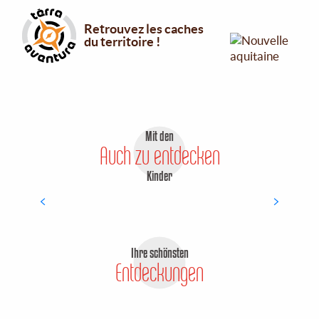
Unsere Auswahl an
Mit den
Auch zu entdecken
Wanderungen und Mountainbike-
Kinder
Touren in Creuse Confluence
Ihre schönsten
Entdeckungen