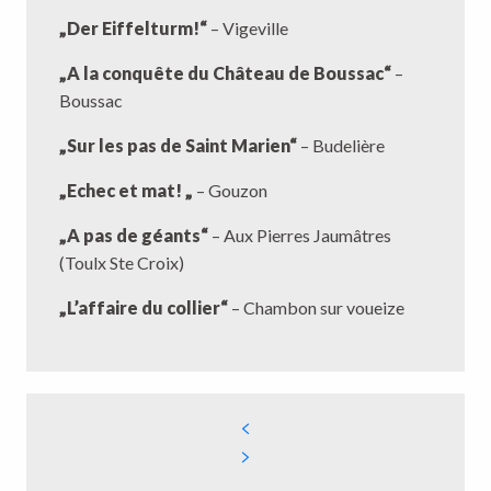
„Der Eiffelturm!“
– Vigeville
„A la conquête du Château de Boussac“
–
Boussac
„Sur les pas de Saint Marien“
– Budelière
„Echec et mat! „
– Gouzon
„A pas de géants“
– Aux Pierres Jaumâtres
(Toulx Ste Croix)
„L’affaire du collier“
– Chambon sur voueize