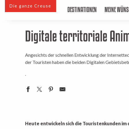
Aller
Die ganze Creuse
Die gesamte Creuse
Creuse Confluence
ESPACE PRO
DESTINATIONEN
MEINE WÜNS
au
contenu
principal
Digitale territoriale Ani
Angesichts der schnellen Entwicklung der Internette
der Touristen haben die beiden Digitalen Gebietsbetr
.
Heute entwickeln sich die Touristenkunden im 