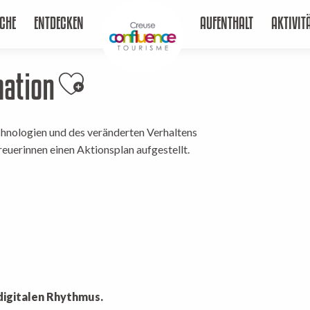
Digitale territoriale Animation
CHE
ENTDECKEN
AUFENTHALT
AKTIVIT
mation
Ajouter aux favoris
chnologien und des veränderten Verhaltens
euerinnen einen Aktionsplan aufgestellt.
digitalen Rhythmus.