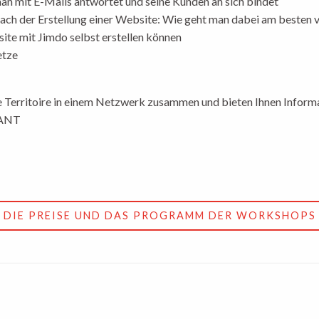
man mit E-Mails antwortet und seine Kunden an sich bindet
nach der Erstellung einer Website: Wie geht man dabei am besten 
bsite mit Jimdo selbst erstellen können
etze
e Territoire in einem Netzwerk zusammen und bieten Ihnen Informa
/ANT
E DIE PREISE UND DAS PROGRAMM DER WORKSHOPS 