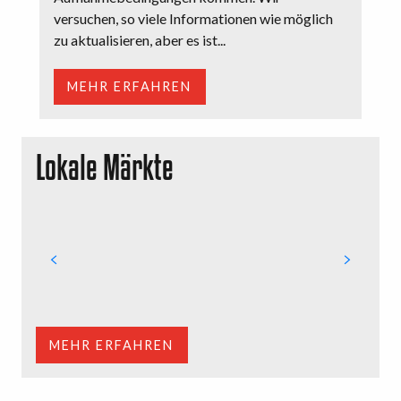
versuchen, so viele Informationen wie möglich
zu aktualisieren, aber es ist...
MEHR ERFAHREN
Lokale Märkte
S
i
i
k
MEHR ERFAHREN