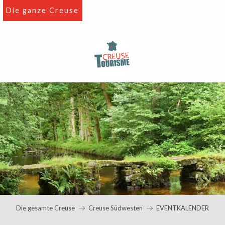
Aller
Die ganze Creuse
au
contenu
principal
Die gesamte Creuse
Creuse Südwesten
EVENTKALENDER