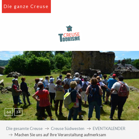
Aller
Die ganze Creuse
au
contenu
principal
64
34
Die gesamte Creuse
Creuse Südwesten
EVENTKALENDER
Machen Sie uns auf Ihre Veranstaltung aufmerksam