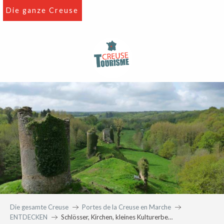
Aller
Die ganze Creuse
au
contenu
principal
Die gesamte Creuse
Portes de la Creuse en Marche
ENTDECKEN
Schlösser, Kirchen, kleines Kulturerbe…