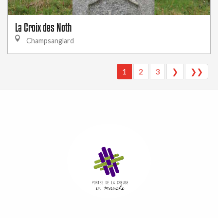
La Croix des Noth
Champsanglard
1
2
3
❯
❯❯