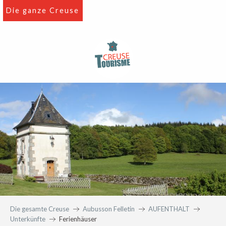
Aller
Die ganze Creuse
au
contenu
principal
Die gesamte Creuse
Aubusson Felletin
AUFENTHALT
Unterkünfte
Ferienhäuser