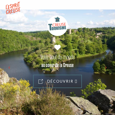
Aller
au
contenu
principal
Votre bout du monde
au coeur de la Creuse
DÉCOUVRIR