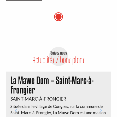
Suivez-nous
Actualités / bons plans
La Mawe Dom – Saint-Marc-à-
Frongier
I
SAINT-MARC-À-FRONGIER
s
Située dans le village de Congres, sur la commune de
i
Saint-Marc-à-Frongier, La Mawe Dom est une maison
a