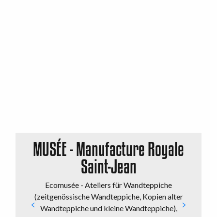
MUSÉE - Manufacture Royale
Saint-Jean
Ö
e
Ecomusée - Ateliers für Wandteppiche
(zeitgenössische Wandteppiche, Kopien alter
Wandteppiche und kleine Wandteppiche),