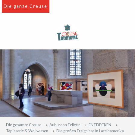
Aller
Die ganze Creuse
au
contenu
principal
Die gesamte Creuse
Aubusson Felletin
ENTDECKEN
Tapisserie & Wollwissen
Die großen Ereignisse in Lateinamerika