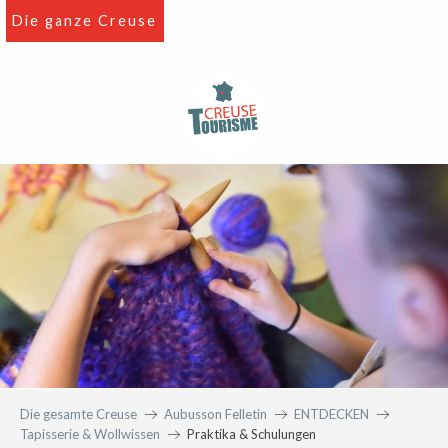
Aller
Die ganze Creuse
au
contenu
principal
Die gesamte Creuse
Aubusson Felletin
ENTDECKEN
Tapisserie & Wollwissen
Praktika & Schulungen