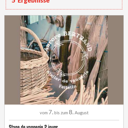
5
Ergebnisse
7.
8.
August
vom
bis zum
Stage de vannerie 2 jours