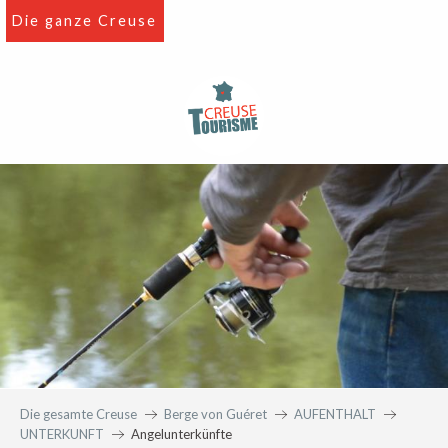
Aller
Die ganze Creuse
au
contenu
principal
Die gesamte Creuse
Berge von Guéret
AUFENTHALT
UNTERKUNFT
Angelunterkünfte