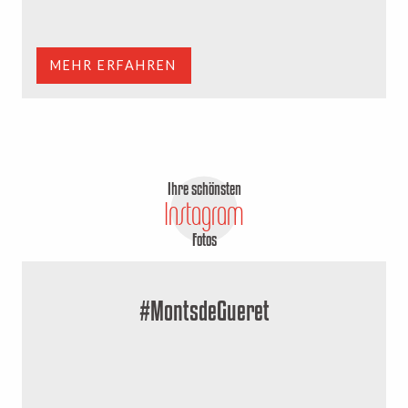
R
MEHR ERFAHREN
Ihre schönsten
Instagram
Fotos
#MontsdeGueret