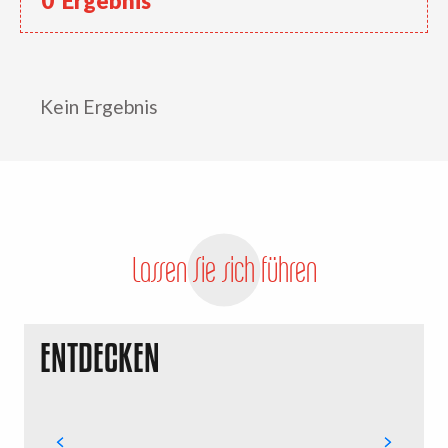
0
Ergebnis
Kein Ergebnis
Lassen Sie sich führen
ENTDECKEN
S
e
B