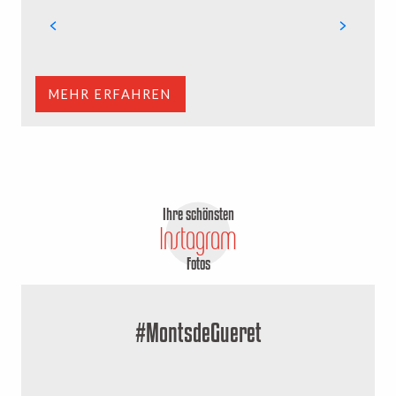
P
i
U
MEHR ERFAHREN
Ihre schönsten
Instagram
Fotos
#MontsdeGueret