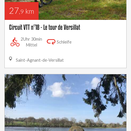
27
km
,9
Circuit VTT n°18 - Le tour de Versillat
2Uhr 30min
Schleife
Mittel
Saint-Agnant-de-Versillat