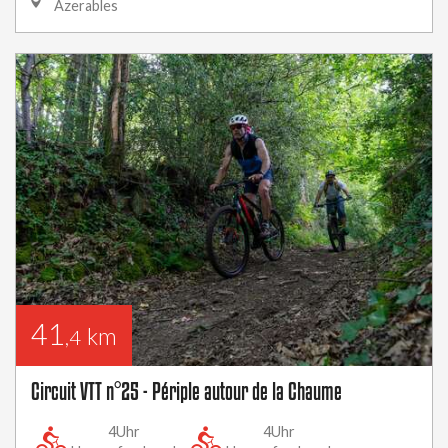
Azerables
41
km
,4
Circuit VTT n°25 - Périple autour de la Chaume
4Uhr
4Uhr