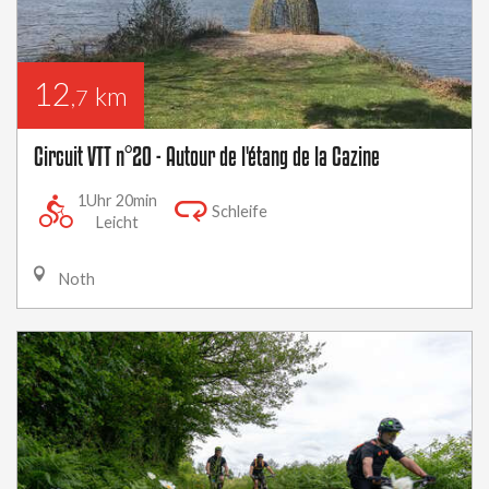
12
km
,7
Circuit VTT n°20 - Autour de l'étang de la Cazine
1Uhr 20min
Schleife
Leicht
Noth