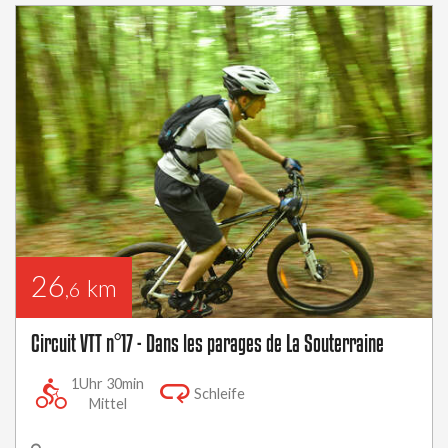
26
km
,6
Circuit VTT n°17 - Dans les parages de La Souterraine
1Uhr 30min
Schleife
Mittel