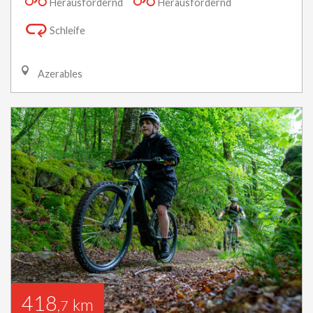
Herausfordernd
Herausfordernd
Schleife
Azerables
418
km
,7