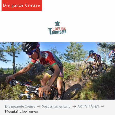
Aller
Die ganze Creuse
au
contenu
principal
Die gesamte Creuse
Sostranisches Land
AKTIVITÄTEN
Mountainbike-Touren