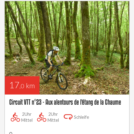
17
km
,0
Circuit VTT n°23 - Aux alentours de l'étang de la Chaume
2Uhr
2Uhr
Schleife
Mittel
Mittel