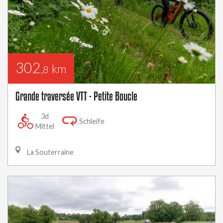
302
km
,8
Grande traversée VTT - Petite Boucle
3d
Schleife
Mittel
La Souterraine