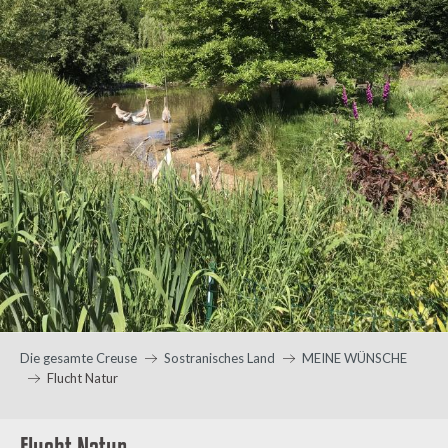
Die gesamte Creuse
Sostranisches Land
MEINE WÜNSCHE
Flucht Natur