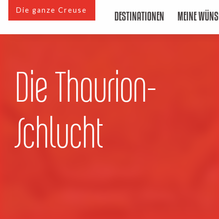
Aller
Die ganze Creuse
DESTINATIONEN
MEINE WÜNS
au
contenu
principal
Die Thaurion-
Schlucht