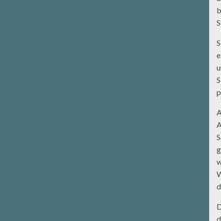
b
S
S
e
u
S
p
A
A
S
g
w
W
d
D
d