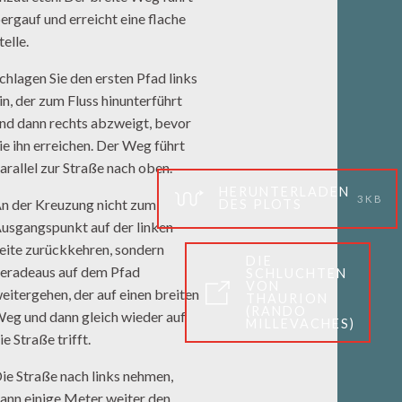
ergauf und erreicht eine flache
telle.
chlagen Sie den ersten Pfad links
in, der zum Fluss hinunterführt
nd dann rechts abzweigt, bevor
ie ihn erreichen. Der Weg führt
arallel zur Straße nach oben.
HERUNTERLADEN
3KB
n der Kreuzung nicht zum
DES PLOTS
usgangspunkt auf der linken
eite zurückkehren, sondern
DIE
eradeaus auf dem Pfad
SCHLUCHTEN
VON
eitergehen, der auf einen breiten
THAURION
(RANDO
eg und dann gleich wieder auf
MILLEVACHES)
ie Straße trifft.
ie Straße nach links nehmen,
ann einige Meter weiter den