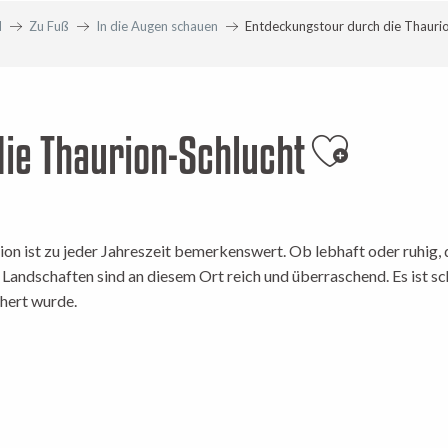
N
Zu Fuß
In die Augen schauen
Entdeckungstour durch die Thauri
ie Thaurion-Schlucht
Ajouter a
n ist zu jeder Jahreszeit bemerkenswert. Ob lebhaft oder ruhig, de
r Landschaften sind an diesem Ort reich und überraschend. Es ist sc
chert wurde.