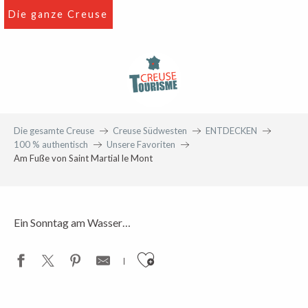
Aller
Die ganze Creuse
au
contenu
principal
Coup de coeur
Die Creuse, mein schöner Spielplatz!
Die gesamte Creuse
Creuse Südwesten
ENTDECKEN
100 % authentisch
Unsere Favoriten
Am Fuße von Saint Martial le Mont
Ein Sonntag am Wasser…
Ajouter aux favoris