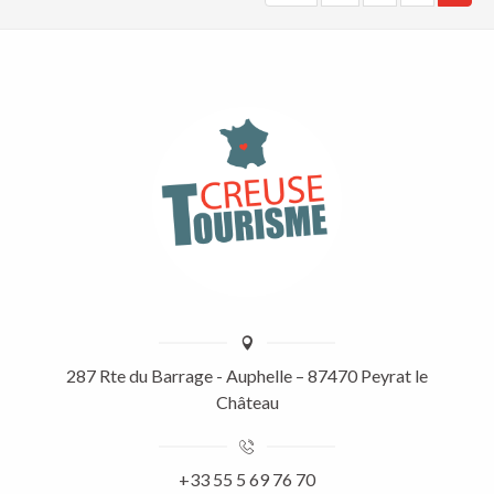
287 Rte du Barrage - Auphelle – 87470 Peyrat le
Château
+33 55 5 69 76 70