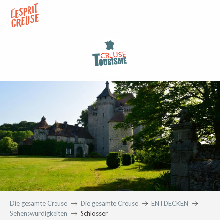
Aller
au
contenu
principal
Die gesamte Creuse
Die gesamte Creuse
ENTDECKEN
Sehenswürdigkeiten
Schlösser