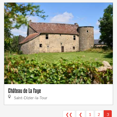
Château de La Faye
Saint-Dizier-la-Tour
❮❮
❮
1
2
3