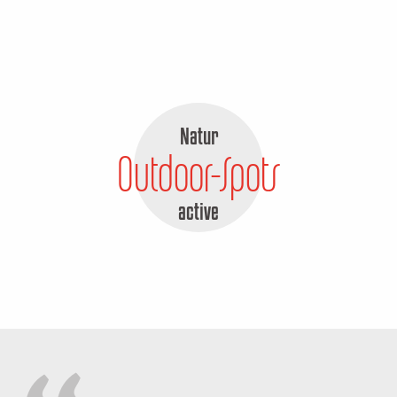
Natur
Outdoor-Spots
active
Ceyroux
Le Grand-B