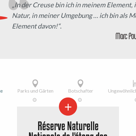
„In der Creuse bin ich in meinem Element, i
Natur, in meiner Umgebung … ich bin als M
Element davon!“
.
Marc Pou
te
Parks und Gärten
Botschafter
Ungewöhnlich
Réserve Naturelle