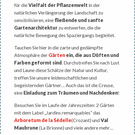
für die
Vielfalt der Pflanzenwelt
in der
natürlichen Verlängerung der Landschaft zu
sensibilisieren, eine
fließende und sanfte
Gartenarchitektur
zu entwerfen, die die
natürliche Bewegung des Spaziergangs begleitet.
Tauchen Sie hier in die zarte und gedämpfte
Atmosphäre der
Gärten
ein, die aus Düften und
Farben geformt sind
. Durchstreifen Sie nach Lust
und Laune diese Schätze der Natur und Kultur,
treffen Sie unsere leidenschaftlichen und
begeisternden Gärtner… Auch das ist die Creuse,
eine
Einladung zum Träumen und Nachdenken
!
Besuchen Sie im Laufe der Jahreszeiten: 2 Gärten
mit dem Label „Jardins remarquables“ das
Arboretum de la Sédelle
(Crozant) und
Val
Maubrune
(La Brionne) und viele andere mehr…