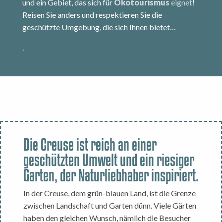
und ein Gebiet, das sich für
Ökotourismus
eignet
!
Reisen Sie anders und respektieren Sie die
geschützte Umgebung, die sich Ihnen bietet…
.
Die Creuse ist reich an einer
geschützten Umwelt und ein riesiger
Garten, der Naturliebhaber inspiriert.
In der Creuse, dem grün-blauen Land, ist die Grenze
zwischen Landschaft und Garten dünn. Viele Gärten
haben den gleichen Wunsch, nämlich die Besucher