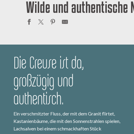
Wilde und authentische 
Die Creuse ist da,
großzügig und
authentisch.
Ein verschmitzter Fluss, der mit dem Granit flirtet,
Kastanienbäume, die mit den Sonnenstrahlen spielen,
Lachsalven bei einem schmackhaften Stück