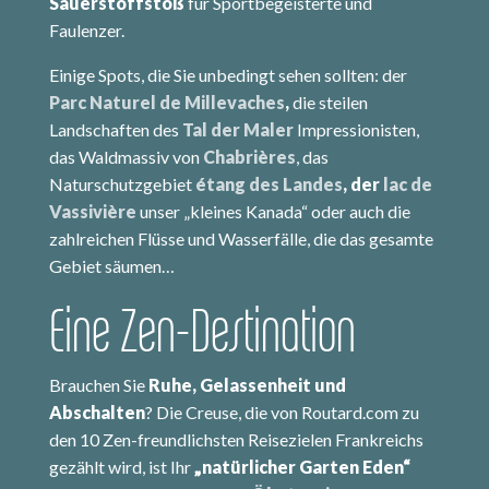
Sauerstoffstoß
für Sportbegeisterte und
Faulenzer.
Einige Spots, die Sie unbedingt sehen sollten: der
Parc Naturel de Millevaches
,
die steilen
Landschaften des
Tal der Maler
Impressionisten,
das Waldmassiv von
Chabrières
, das
Naturschutzgebiet
étang des Landes
, der
lac de
Vassivière
unser „kleines Kanada“ oder auch die
zahlreichen Flüsse und Wasserfälle, die das gesamte
Gebiet säumen…
Eine Zen-Destination
Brauchen Sie
Ruhe, Gelassenheit und
Abschalten
? Die Creuse, die von Routard.com zu
den 10 Zen-freundlichsten Reisezielen Frankreichs
gezählt wird, ist Ihr
„natürlicher Garten Eden“