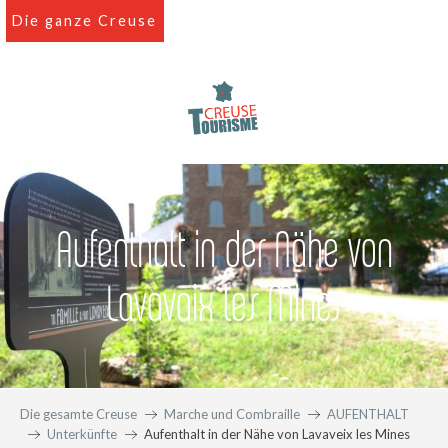
Aller
Die ganze Creuse
au
contenu
principal
Aufenthalt in der Nähe von
Lavavaix les Mines
Die gesamte Creuse
Marche und Combraille
AUFENTHALT
Unterkünfte
Aufenthalt in der Nähe von Lavaveix les Mines