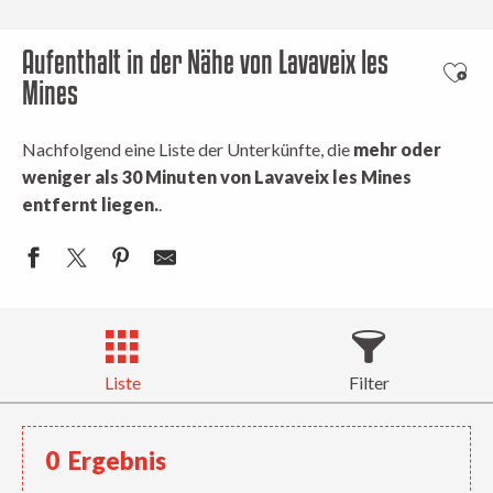
Aufenthalt in der Nähe von Lavaveix les
Ajout
Mines
Nachfolgend eine Liste der Unterkünfte, die
mehr oder
weniger als 30 Minuten von Lavaveix les Mines
entfernt liegen.
.
Liste
Filter
0
Ergebnis