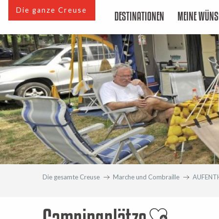
Aller
Die ganze Creuse
DESTINATIONEN
MEINE WÜNS
au
contenu
principal
Die gesamte Creuse
Marche und Combraille
AUFENT
Campingplätze