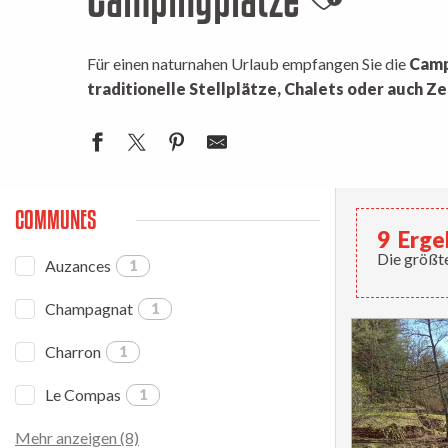
Ajouter au
Für einen naturnahen Urlaub empfangen Sie die
Camp
traditionelle Stellplätze, Chalets oder auch Ze
COMMUNES
9
Erge
Die größte
Auzances
1
Champagnat
1
Charron
1
Le Compas
1
Mehr anzeigen (8)