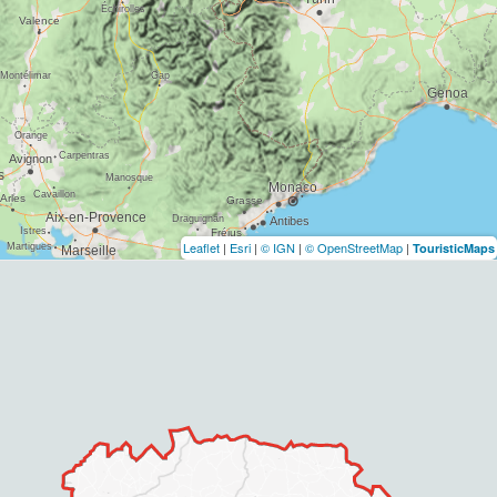
Leaflet
|
Esri
|
© IGN
|
© OpenStreetMap
|
TouristicMaps