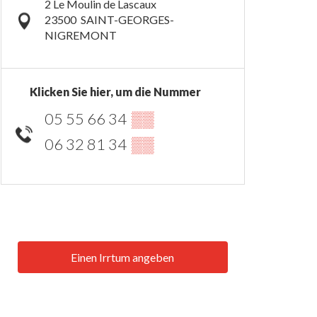
2 Le Moulin de Lascaux
23500
SAINT-GEORGES-
NIGREMONT
Klicken Sie hier, um die Nummer
05 55 66 34
▒▒
06 32 81 34
▒▒
Einen Irrtum angeben