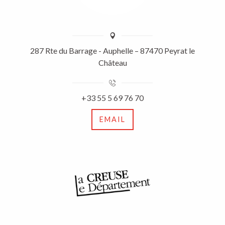
287 Rte du Barrage - Auphelle – 87470 Peyrat le
Château
+33 55 5 69 76 70
EMAIL