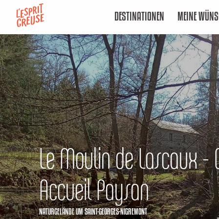
Aller
DESTINATIONEN
MEINE WÜNS
au
contenu
principal
Le Moulin de Lascaux -
Accueil Paysan
NATURGELÄNDE
UM SAINT-GEORGES-NIGREMONT