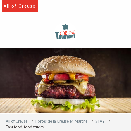
Aller
All of Creuse
au
contenu
principal
All of Creuse
Portes de la Creuse en Marche
STAY
Fast food, food trucks