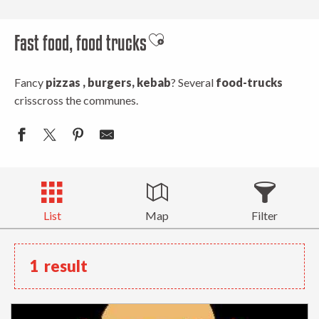
Fast food, food trucks
Ajouter aux favoris
Fancy
pizzas , burgers, kebab
? Several
food-trucks
crisscross the communes.
List
Map
Filter
1
result