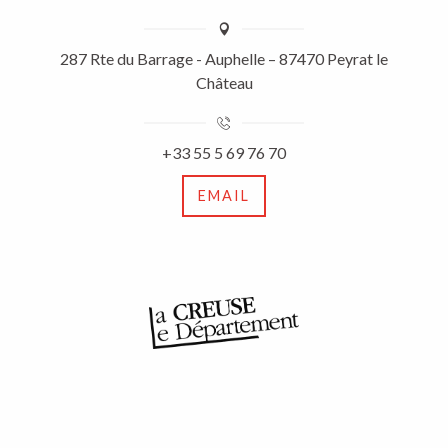
287 Rte du Barrage - Auphelle – 87470 Peyrat le
Château
+33 55 5 69 76 70
EMAIL