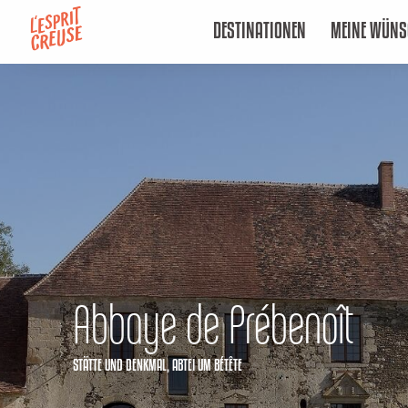
Aller
DESTINATIONEN
MEINE WÜNS
au
contenu
principal
Abbaye de Prébenoît
STÄTTE UND DENKMAL,
ABTEI
UM BÉTÊTE