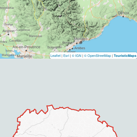
Leaflet
|
Esri
|
© IGN
|
© OpenStreetMap
|
TouristicMaps