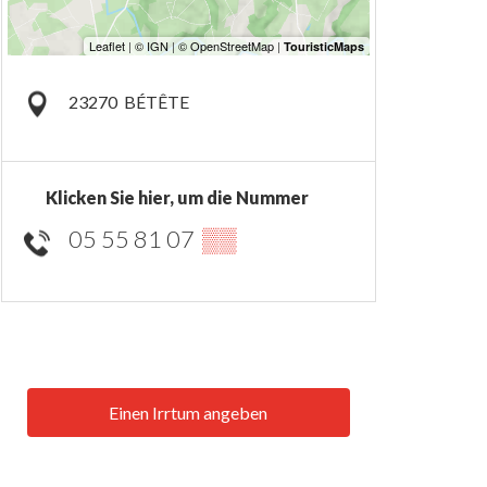
23270
BÉTÊTE
Klicken Sie hier, um die Nummer
05 55 81 07
▒▒
Einen Irrtum angeben