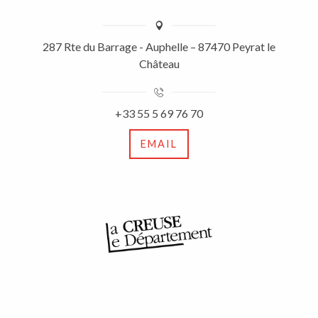
287 Rte du Barrage - Auphelle – 87470 Peyrat le
Château
+33 55 5 69 76 70
EMAIL