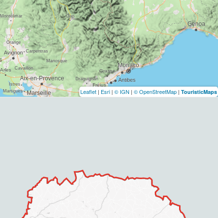
Leaflet
|
Esri
|
© IGN
|
© OpenStreetMap
|
TouristicMaps