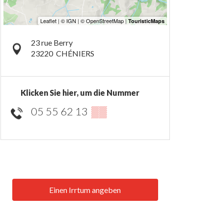
23 rue Berry
23220
CHÉNIERS
Klicken Sie hier, um die Nummer
05 55 62 13
▒▒
Einen Irrtum angeben