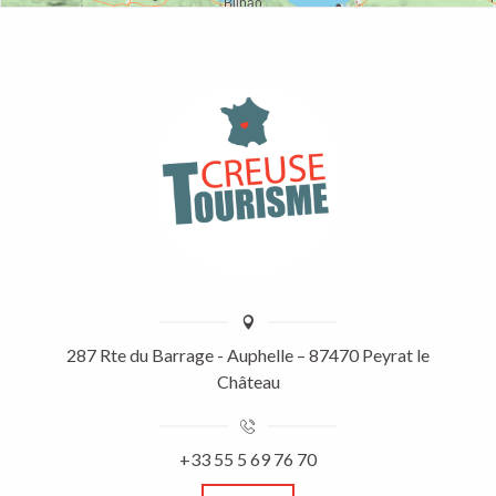
287 Rte du Barrage - Auphelle – 87470 Peyrat le
Château
+33 55 5 69 76 70