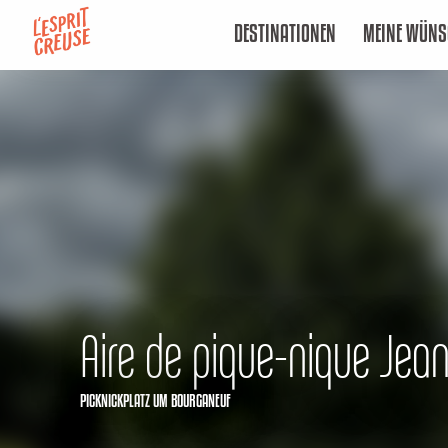
Aller
DESTINATIONEN
MEINE WÜNS
au
contenu
principal
Aire de pique-nique Jean
PICKNICKPLATZ
UM BOURGANEUF