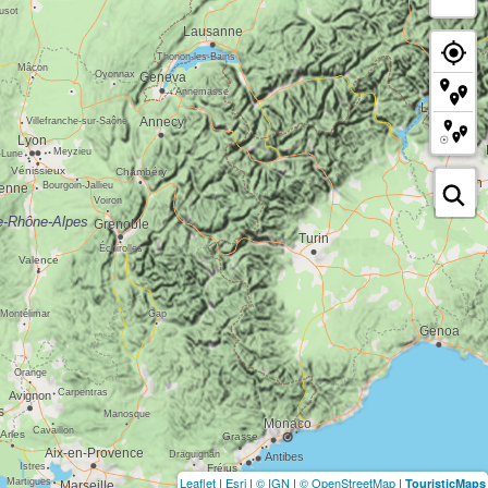
Leaflet
|
Esri
|
© IGN
|
© OpenStreetMap
|
TouristicMaps