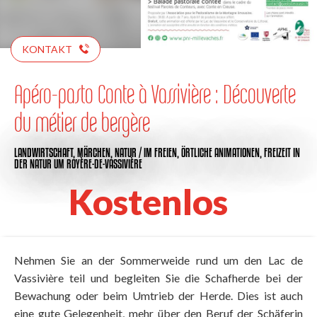
KONTAKT
Apéro-pasto Conte à Vassivière : Découverte
du métier de bergère
LANDWIRTSCHAFT,
MÄRCHEN,
NATUR / IM FREIEN,
ÖRTLICHE ANIMATIONEN,
FREIZEIT IN
DER NATUR
UM ROYÈRE-DE-VASSIVIÈRE
Kostenlos
Nehmen Sie an der Sommerweide rund um den Lac de
Vassivière teil und begleiten Sie die Schafherde bei der
Bewachung oder beim Umtrieb der Herde. Dies ist auch
eine gute Gelegenheit, mehr über den Beruf der Schäferin