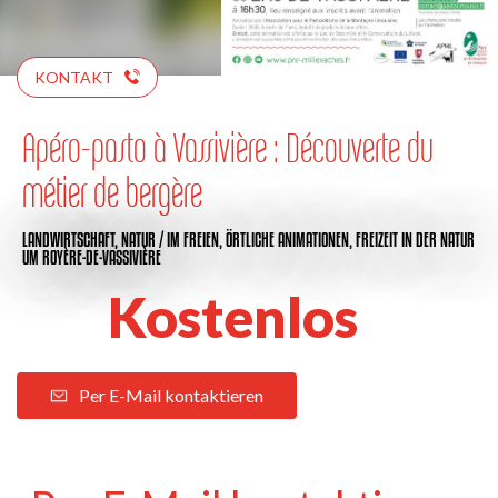
KONTAKT
Apéro-pasto à Vassivière : Découverte du
métier de bergère
LANDWIRTSCHAFT,
NATUR / IM FREIEN,
ÖRTLICHE ANIMATIONEN,
FREIZEIT IN DER NATUR
UM ROYÈRE-DE-VASSIVIÈRE
Kostenlos
Per E-Mail kontaktieren