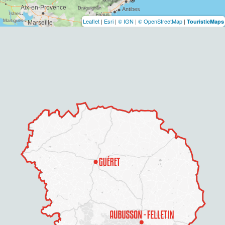
Leaflet
|
Esri
|
© IGN
|
© OpenStreetMap
|
TouristicMaps