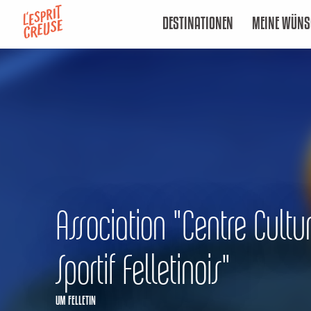
Aller
DESTINATIONEN
MEINE WÜNS
au
contenu
principal
Association "Centre Cultur
Sportif Felletinois"
UM FELLETIN