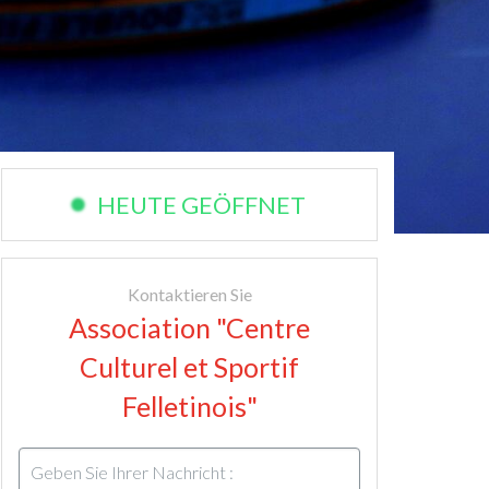
HEUTE GEÖFFNET
Kontaktieren Sie
Association "Centre
Culturel et Sportif
Felletinois"