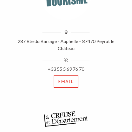
287 Rte du Barrage - Auphelle – 87470 Peyrat le
Château
+33 55 5 69 76 70
EMAIL