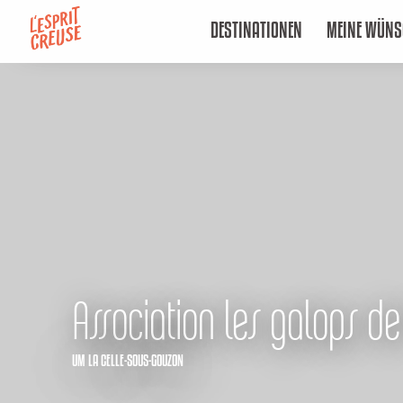
Aller
DESTINATIONEN
MEINE WÜNS
au
contenu
principal
Association les galops de
UM LA CELLE-SOUS-GOUZON