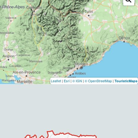
Leaflet
|
Esri
|
© IGN
|
© OpenStreetMap
|
TouristicMaps