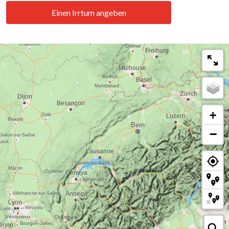
Einen Irrtum angeben
+
−