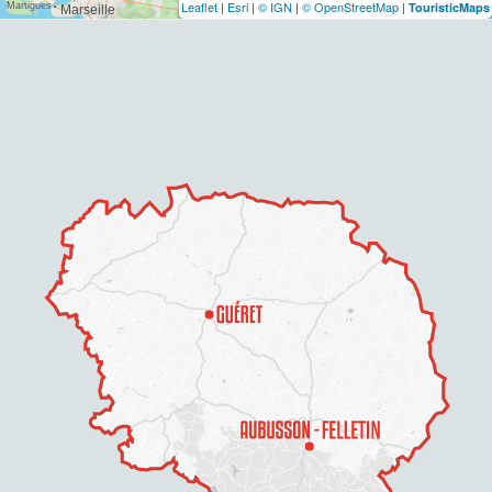
Leaflet
|
Esri
|
© IGN
|
© OpenStreetMap
|
TouristicMaps