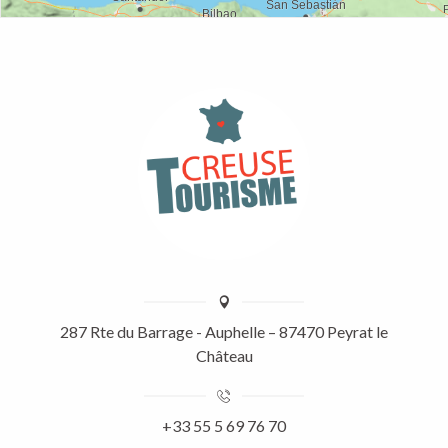
287 Rte du Barrage - Auphelle – 87470 Peyrat le
Château
+33 55 5 69 76 70