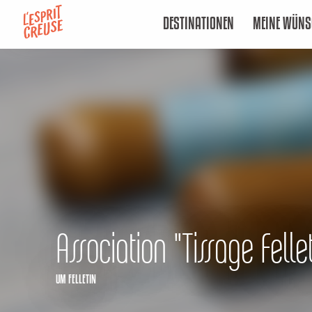
Aller
DESTINATIONEN
MEINE WÜNS
au
contenu
principal
Association "Tissage Felle
UM FELLETIN