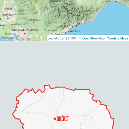
Leaflet
|
Esri
|
© IGN
|
© OpenStreetMap
|
TouristicMaps