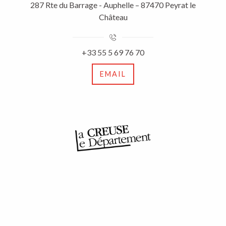
287 Rte du Barrage - Auphelle – 87470 Peyrat le
Château
+33 55 5 69 76 70
EMAIL