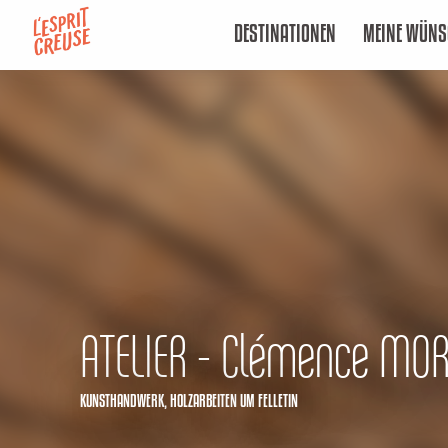
Aller
DESTINATIONEN
MEINE WÜNS
au
contenu
principal
ATELIER - Clémence MO
KUNSTHANDWERK,
HOLZARBEITEN
UM FELLETIN