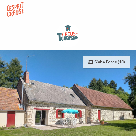
Aller
au
contenu
principal
Siehe Fotos (10)