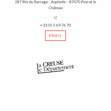
287 Rte du Barrage - Auphelle – 87470 Peyrat le
Château
+33 55 5 69 76 70
EMAIL