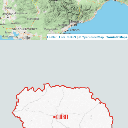
Leaflet
|
Esri
|
© IGN
|
© OpenStreetMap
|
TouristicMaps