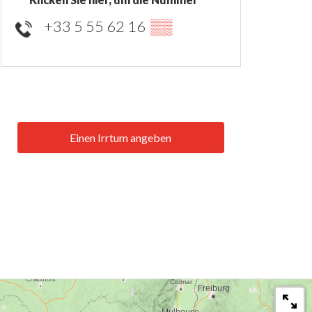
+33 5 55 62 16
▒▒
Einen Irrtum angeben