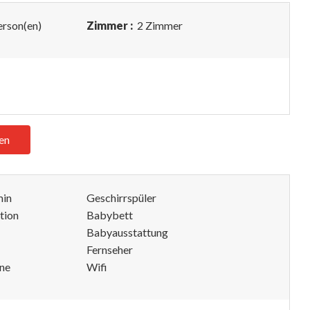
erson(en)
Zimmer :
2 Zimmer
en
min
Geschirrspüler
tion
Babybett
Babyausstattung
Fernseher
ne
Wifi