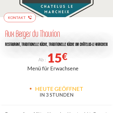
KONTAKT
Aux Berges du Thaurion
RESTAURANT,
TRADITIONELLE KÜCHE,
TRADITIONELLE KÜCHE
UM CHÂTELUS-LE-MARCHEIX
15
€
Ab :
Menü für Erwachsene
HEUTE GEÖFFNET
IN 3 STUNDEN