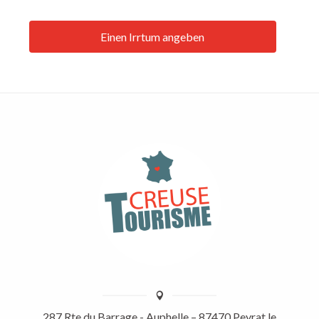
Einen Irrtum angeben
287 Rte du Barrage - Auphelle – 87470 Peyrat le