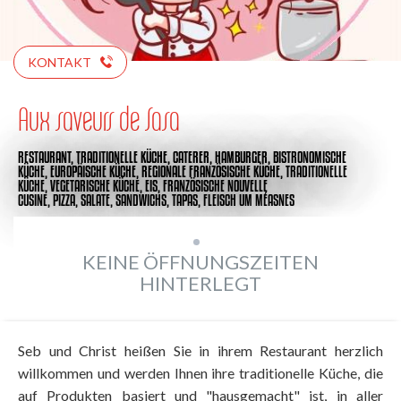
KONTAKT
Aux saveurs de Sasa
RESTAURANT,
TRADITIONELLE KÜCHE,
CATERER,
HAMBURGER,
BISTRONOMISCHE
KÜCHE,
EUROPÄISCHE KÜCHE,
REGIONALE FRANZÖSISCHE KÜCHE,
TRADITIONELLE
KÜCHE,
VEGETARISCHE KÜCHE,
EIS,
FRANZÖSISCHE NOUVELLE
CUSINE,
PIZZA,
SALATE,
SANDWICHS,
TAPAS,
FLEISCH
UM MÉASNES
KEINE ÖFFNUNGSZEITEN
HINTERLEGT
Seb und Christ heißen Sie in ihrem Restaurant herzlich
willkommen und werden Ihnen ihre traditionelle Küche, die
auf Produkten basiert und "hausgemacht" ist, in aller