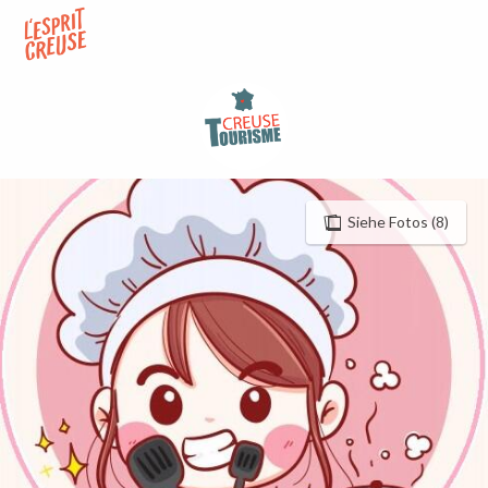
Aller
au
contenu
principal
Siehe Fotos (8)