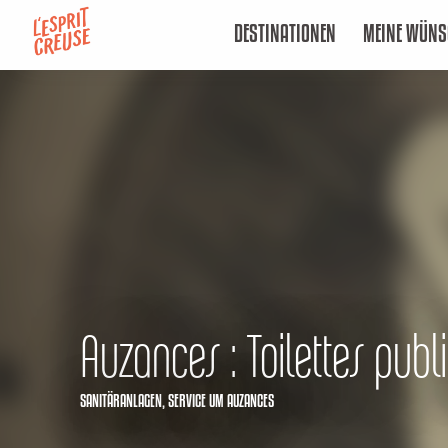
Aller
DESTINATIONEN
MEINE WÜNS
au
contenu
principal
Auzances : Toilettes publ
SANITÄRANLAGEN,
SERVICE
UM AUZANCES