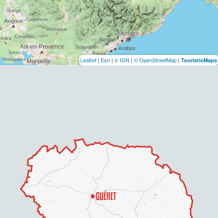
Leaflet
|
Esri
|
© IGN
|
© OpenStreetMap
|
TouristicMaps