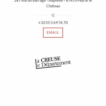
287 Rte du Barrage - Auphelle – 87470 Peyrat le
Château
+33 55 5 69 76 70
EMAIL