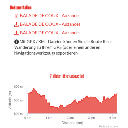
Dokumentation
BALADE DE COUX - Auzances
BALADE DE COUX - Auzances
BALADE DE COUX - Auzances
Mit GPX / KML-Dateien können Sie die Route Ihrer
Wanderung zu Ihrem GPS (oder einem anderen
Navigationswerkzeug) exportieren
91 Meter Höhenunterschied
600 m
Altitude (m)
550 m
500 m
0 km
1 km
2 km
3 km
4 km
Distance (km)
Highcharts.com