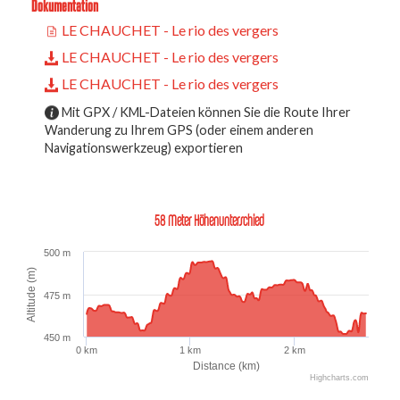
Dokumentation
LE CHAUCHET - Le rio des vergers
LE CHAUCHET - Le rio des vergers
LE CHAUCHET - Le rio des vergers
Mit GPX / KML-Dateien können Sie die Route Ihrer
Wanderung zu Ihrem GPS (oder einem anderen
Navigationswerkzeug) exportieren
58 Meter Höhenunterschied
500 m
Altitude (m)
475 m
450 m
0 km
1 km
2 km
Distance (km)
Highcharts.com