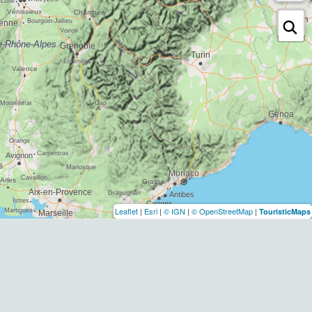
Leaflet
|
Esri
|
© IGN
|
© OpenStreetMap
|
TouristicMaps