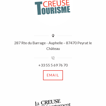
287 Rte du Barrage - Auphelle – 87470 Peyrat le
Château
+33 55 5 69 76 70
EMAIL