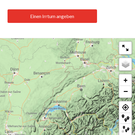
Einen Irrtum angeben
+
−