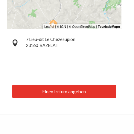
7 Lieu-dit Le Chézeaupion
23160
BAZELAT
Einen Irrtum angeben