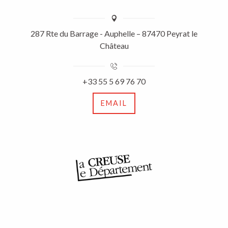
287 Rte du Barrage - Auphelle – 87470 Peyrat le
Château
+33 55 5 69 76 70
EMAIL