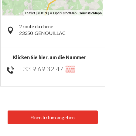
2 route du chene
23350
GENOUILLAC
Klicken Sie hier, um die Nummer
+33 9 69 32 47
▒▒
Einen Irrtum angeben