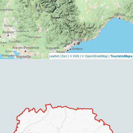
Leaflet
|
Esri
|
© IGN
|
© OpenStreetMap
|
TouristicMaps