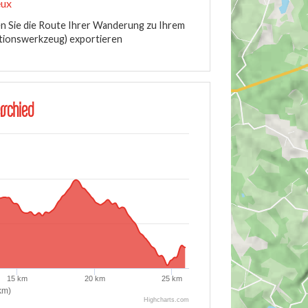
eux
 Sie die Route Ihrer Wanderung zu Ihrem
tionswerkzeug) exportieren
rschied
15 km
20 km
25 km
km)
Highcharts.com