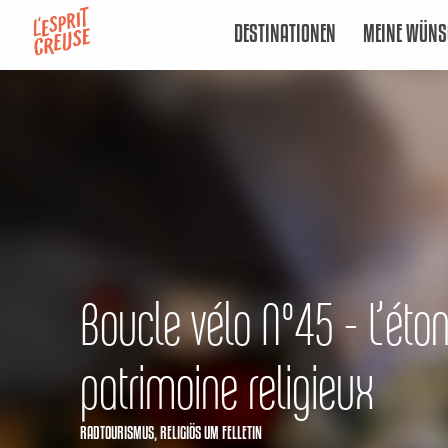
Aller
DESTINATIONEN
MEINE WÜNS
au
contenu
principal
Boucle vélo N°45 - L’éto
patrimoine religieux
RADTOURISMUS,
RELIGIÖS
UM FELLETIN