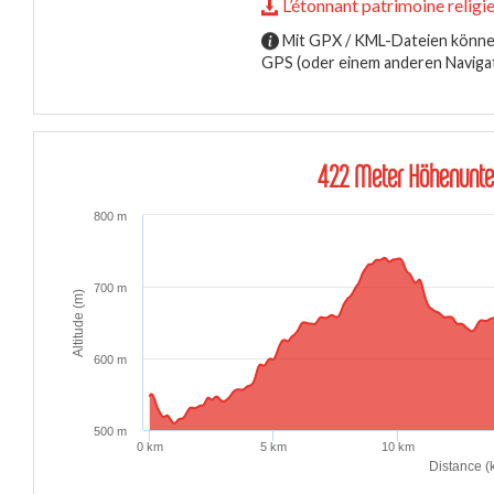
L’étonnant patrimoine religi
Mit GPX / KML-Dateien können
GPS (oder einem anderen Naviga
422 Meter Höhenunte
800 m
700 m
Altitude (m)
600 m
500 m
0 km
5 km
10 km
Distance (