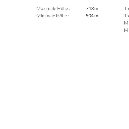
Maximale Höhe :
743 m
To
Minimale Höhe :
504 m
To
Ma
Ma