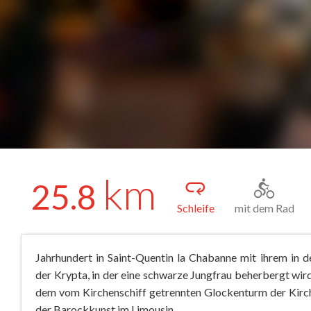
km
25.8
Schleife
mit dem Rad
Jahrhundert in Saint-Quentin la Chabanne mit ihrem in 
der Krypta, in der eine schwarze Jungfrau beherbergt wird
dem vom Kirchenschiff getrennten Glockenturm der Kirch
der Barockkunst im Limousin.