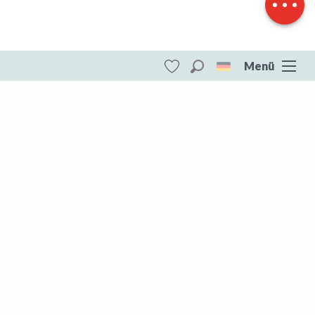
Menü
Suche
Voir les favoris
ITI - C11- BOIS LAMY - Base VTT
intercommunale Portes de la Creuse en
Marche (Bonnat) #5885747
DESTINATIONEN
Die gesamte Creuse
Die gesamte Creuse
Aubusson Felletin
Creuse Südwesten