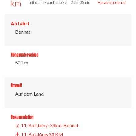
km
mit dem Mountainbike
2Uhr 35min
Herausfordernd
Abfahrt
Bonnat
Höhenunterschied
521 m
Umwelt
Auf dem Land
Dokumentation
11-Boislamy-33km-Bonnat
11-BoislAmy33 KM