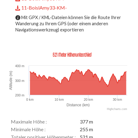
11-BoislAmy33-KM-
Mit GPX / KML-Dateien können Sie die Route Ihrer
Wanderung zu Ihrem GPS (oder einem anderen
Navigationswerkzeug) exportieren
521 Meter Höhenunterschied
400 m
Altitude (m)
300 m
200 m
0 km
10 km
20 km
30 km
Distance (km)
Highcharts.com
Maximale Höhe :
377 m
Minimale Höhe :
255 m
Totaler positiver Höhenmeter :
521 m