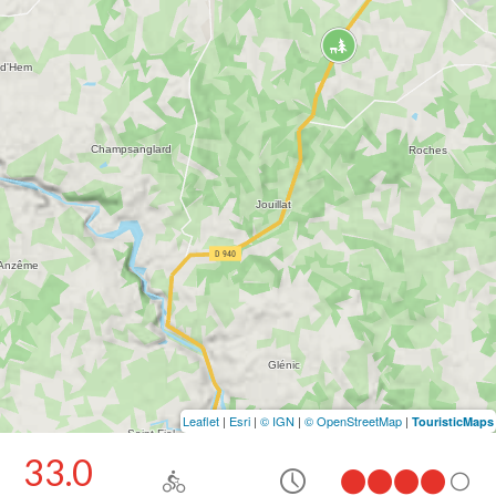
Leaflet
|
Esri
|
© IGN
|
© OpenStreetMap
|
TouristicMaps
33.0