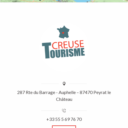
287 Rte du Barrage - Auphelle – 87470 Peyrat le
Château
+33 55 5 69 76 70