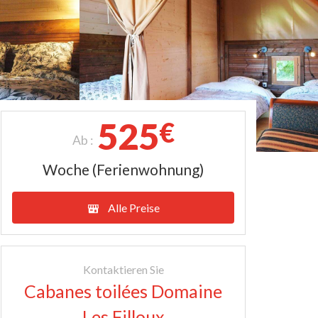
525
€
Ab :
Woche (Ferienwohnung)
Alle Preise
Kontaktieren Sie
Cabanes toilées Domaine
Les Filloux