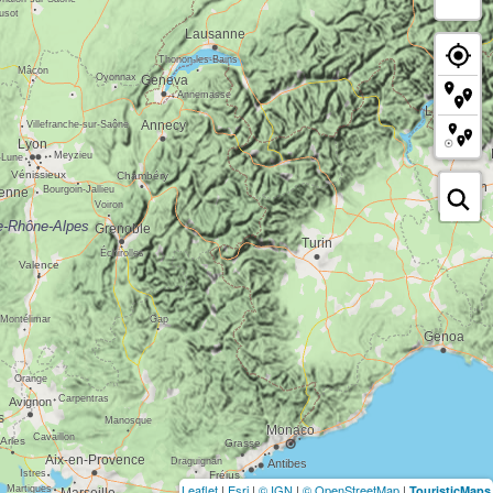
Leaflet
|
Esri
|
© IGN
|
© OpenStreetMap
|
TouristicMaps