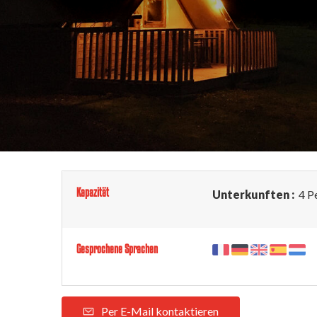
Kapazität
Unterkunften :
4 P
Gesprochene Sprachen
Per E-Mail kontaktieren