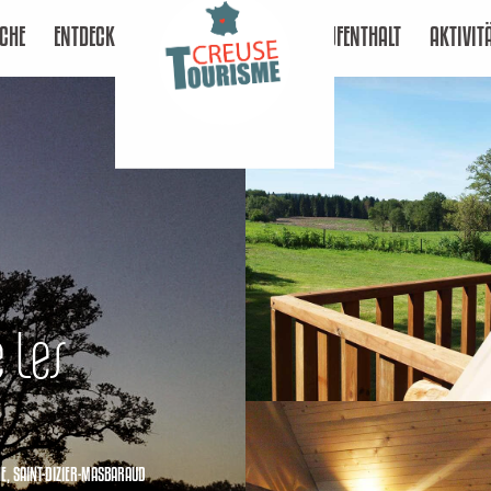
CHE
ENTDECKEN
AUFENTHALT
AKTIVIT
 Les
NE, SAINT-DIZIER-MASBARAUD