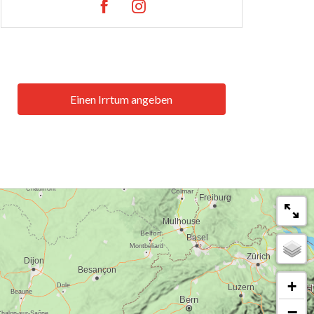
Einen Irrtum angeben
+
−