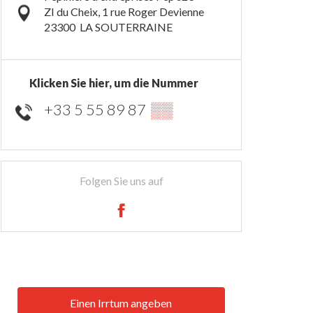
ZI du Cheix, 1 rue Roger Devienne
23300
LA SOUTERRAINE
Klicken Sie hier, um die Nummer
+33 5 55 89 87
▒▒
Folgen Sie uns auf
Einen Irrtum angeben