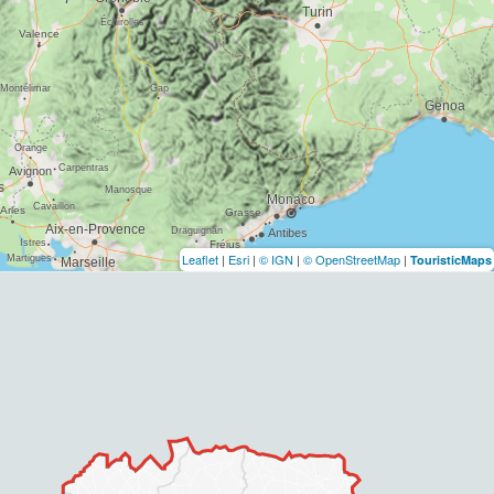
Leaflet
|
Esri
|
© IGN
|
© OpenStreetMap
|
TouristicMaps