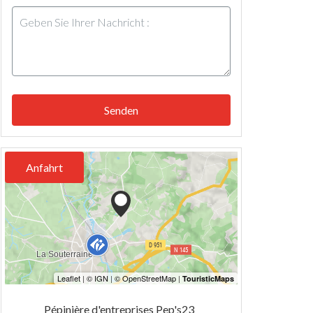
Senden
Anfahrt
Pépinière d'entreprises Pep's23