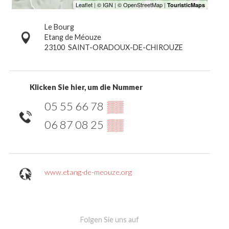
Le Bourg
Etang de Méouze
23100
SAINT-ORADOUX-DE-CHIROUZE
Klicken Sie hier, um die Nummer
05 55 66 78
▒▒
06 87 08 25
▒▒
www.etang-de-meouze.org
Folgen Sie uns auf