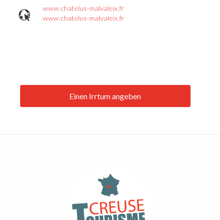
www.chatelus-malvaleix.fr
www.chatelus-malvaleix.fr
Einen Irrtum angeben