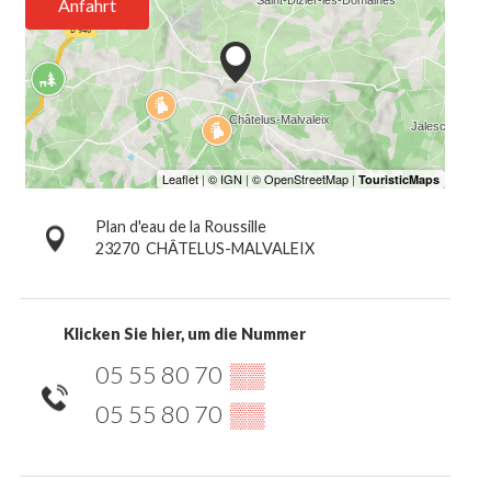
Anfahrt
Plan d'eau de la Roussille
23270
CHÂTELUS-MALVALEIX
Klicken Sie hier, um die Nummer
05 55 80 70
▒▒
05 55 80 70
▒▒